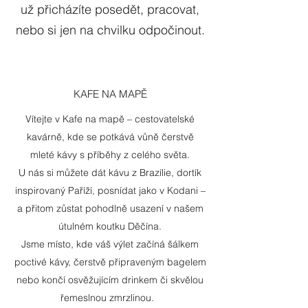
už přicházíte posedět, pracovat,
nebo si jen na chvilku odpočinout.
KAFE NA MAPĚ
Vítejte v Kafe na mapě – cestovatelské
kavárně, kde se potkává vůně čerstvě
mleté kávy s příběhy z celého světa.
U nás si můžete dát kávu z Brazílie, dortík
inspirovaný Paříží, posnídat jako v Kodani –
a přitom zůstat pohodlně usazení v našem
útulném koutku Děčína.
Jsme místo, kde váš výlet začíná šálkem
poctivé kávy, čerstvě připraveným bagelem
nebo končí osvěžujícím drinkem či skvělou
řemeslnou zmrzlinou.