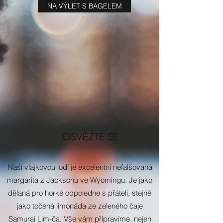
NA VÝLET S BAGELEM
OSVĚŽTE SE
Naší vlajkovou lodí je excelentní nefalšovaná
margarita z Jacksonu ve Wyomingu. Je jako
dělaná pro horké odpoledne s přáteli, stejně
jako točená limonáda ze zeleného čaje
Samurai Lim-ča. Vše vám připravíme, nejen