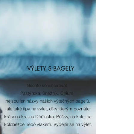
VÝLETY S BAGELY
Nechte se inspirovat.
Pastýřská, Sněžník, Chlum,
nejsou jen názvy našich výtečných bagelů,
ale také tipy na výlet, díky kterým poznáte
krásnou krajinu Děčínska. Pěšky, na kole, na
koloběžce nebo vlakem. Vydejte se na výlet.